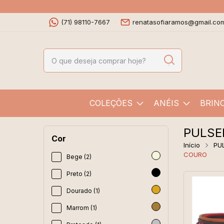
(71) 98110-7667
renatasofiaramos@gmail.co
COLEÇÕES
ANÉIS
BRIN
PULSE
Cor
Início
PU
COURO
Bege (2)
Preto (2)
Dourado (1)
Marrom (1)