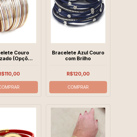
elete Couro
Bracelete Azul Couro
izado (Opções
com Brilho
e Cores)
R$110,00
R$120,00
COMPRAR
COMPRAR