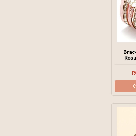
Brac
Rosa
R
C