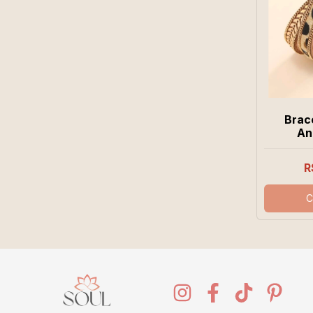
Brac
An
R
C