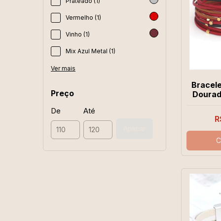
Prateado (1)
Vermelho (1)
Vinho (1)
Mix Azul Metal (1)
Ver mais
Bracel
Preço
Dourad
De
Até
R
Aplicar
C