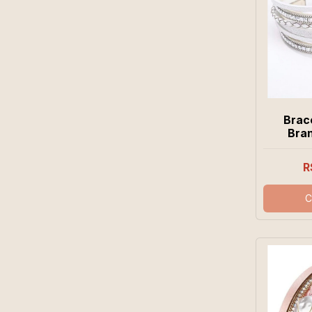
Brac
Bran
R
C